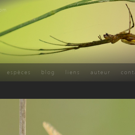
com
espèces
blog
liens
auteur
cont