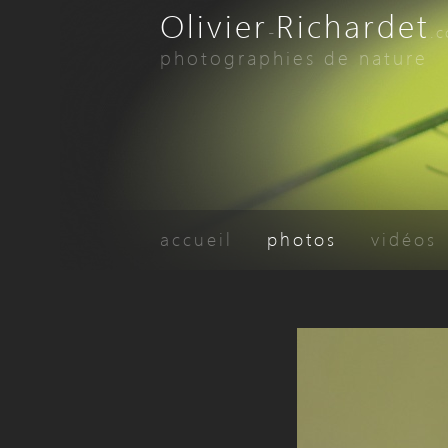
Olivier
Richardet
-
.
photographies de nature
accueil
photos
vidéos