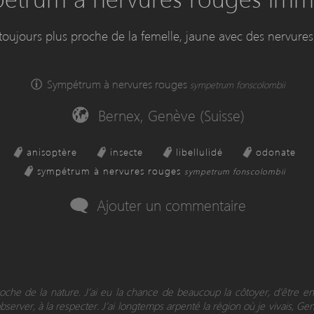
 toujours plus proche de la femelle, jaune avec des nervure
Sympétrum à nervures rouges
sympetrum fonscolombii
Bernex, Genève (Suisse)
anisoptère
insecte
libellulidé
odonate
sympétrum à nervures rouges
sympetrum fonscolombii
Ajouter un commentaire
proche de la nature. J’ai eu la chance de beaucoup la côtoyer, d’être 
observer, à la respecter. J’ai longtemps arpenté la région où je vivais, Ge