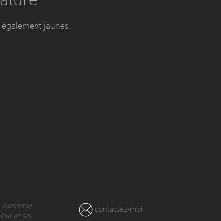
s également jaunes.
en harmonie
contactez-moi
nève et ses