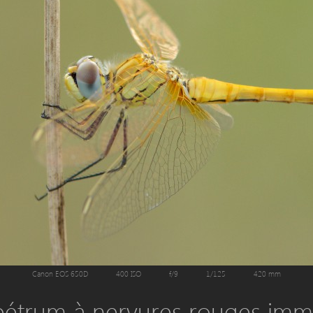
Canon EOS 650D
400 ISO
f/9
1/125
420 mm
étrum à nervures rouges imm