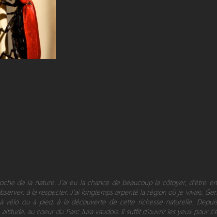
proche de la nature. J’ai eu la chance de beaucoup la côtoyer, d’être 
observer, à la respecter. J’ai longtemps arpenté la région où je vivais, Ge
 à vélo ou à pied, à la découverte de cette richesse naturelle. Depui
altitude, au coeur du Parc Jura vaudois. Il suffit d’ouvrir les yeux pour s’