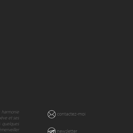
en harmonie
contactez-moi
nève et ses
s quelques
émerveiller
newsletter