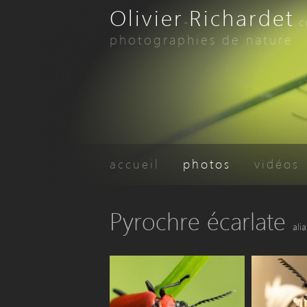
Olivier
Richardet
-
.
photographies de nature
accueil
photos
vidéos
Pyrochre écarlate
alia