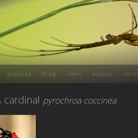
com
espèces
blog
liens
auteur
cont
cardinal
pyrochroa coccinea
s