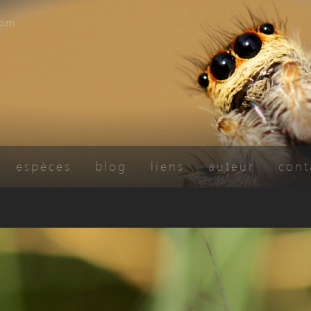
com
espèces
blog
liens
auteur
cont