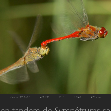
Canon EOS 650D
400 ISO
f/5.6
1/640
420 mm
 en tandem de Sympétrums sa