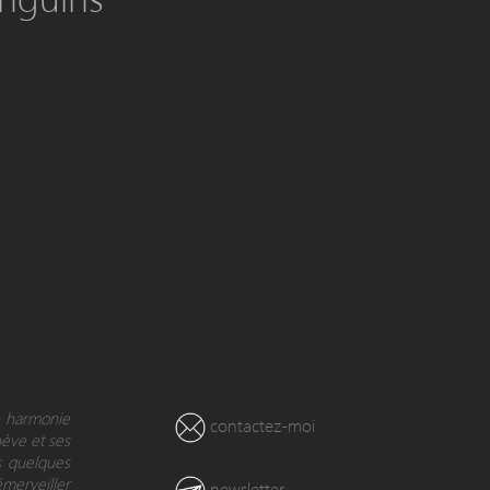
en harmonie
contactez-moi
nève et ses
s quelques
émerveiller
newsletter