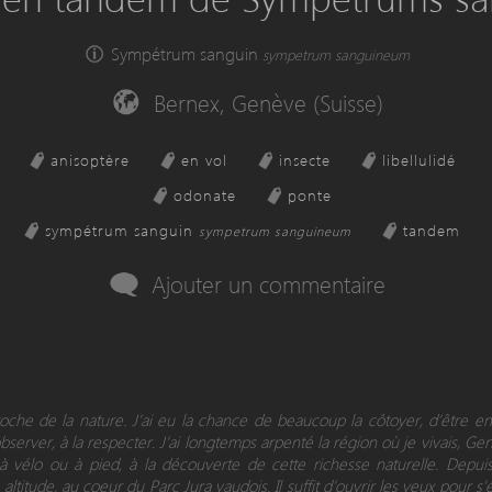
Sympétrum sanguin
sympetrum sanguineum
Bernex, Genève (Suisse)
anisoptère
en vol
insecte
libellulidé
odonate
ponte
sympétrum sanguin
tandem
sympetrum sanguineum
Ajouter un commentaire
proche de la nature. J’ai eu la chance de beaucoup la côtoyer, d’être 
observer, à la respecter. J’ai longtemps arpenté la région où je vivais, Ge
 à vélo ou à pied, à la découverte de cette richesse naturelle. Depui
altitude, au coeur du Parc Jura vaudois. Il suffit d’ouvrir les yeux pour s’