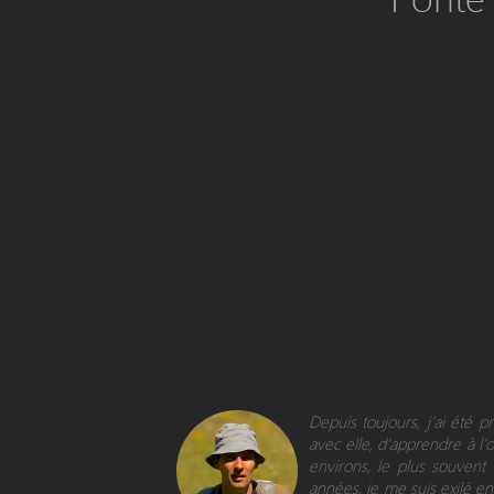
Depuis toujours, j’ai été 
avec elle, d'apprendre à l’
environs, le plus souvent
années, je me suis exilé en 