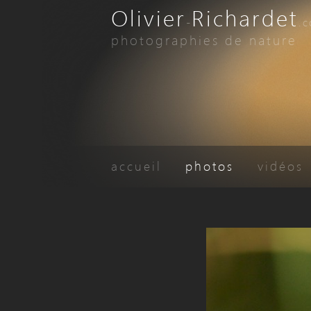
Olivier
Richardet
-
.
photographies de nature
accueil
photos
vidéos