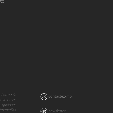
en harmonie
contactez-moi
nève et ses
s quelques
émerveiller
newsletter