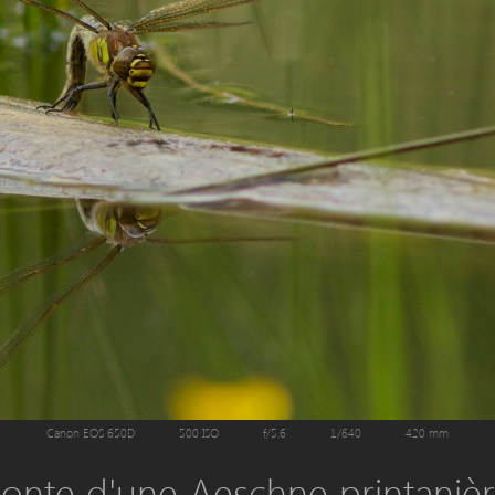
Canon EOS 650D
500 ISO
f/5.6
1/640
420 mm
onte d'une Aeschne printaniè