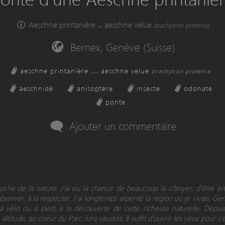
Aeschne printanière
aeschne velue
brachytron pratense
alias
Bernex, Genève (Suisse)
aeschne printanière
aeschne velue
brachytron pratense
alias
aeschnidé
anisoptère
insecte
odonate
ponte
Ajouter un commentaire
proche de la nature. J’ai eu la chance de beaucoup la côtoyer, d’être 
observer, à la respecter. J’ai longtemps arpenté la région où je vivais, Ge
 à vélo ou à pied, à la découverte de cette richesse naturelle. Depui
altitude, au coeur du Parc Jura vaudois. Il suffit d’ouvrir les yeux pour s’