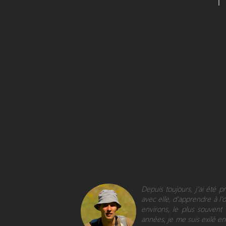
Depuis toujours, j’ai été 
avec elle, d'apprendre à l’
environs, le plus souvent
années, je me suis exilé en 