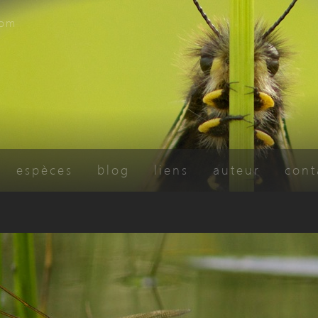
com
espèces
blog
liens
auteur
cont