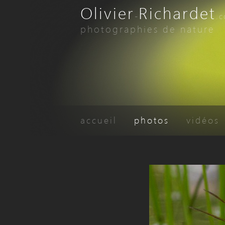
Olivier
Richardet
-
.
photographies de nature
accueil
photos
vidéos