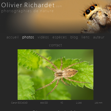
Olivier
Richardet
-
.com
photographies de nature
accueil
photos
vidéos
espèces
blog
liens
auteur
contact
Canon EOS 650D
800 ISO
f/5
1/160
100 mm