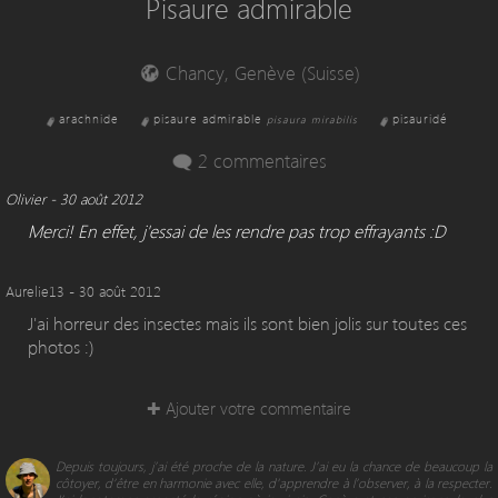
Pisaure admirable
Chancy, Genève (Suisse)
arachnide
pisaure admirable
pisauridé
pisaura mirabilis
2 commentaires
Olivier
- 30 août 2012
Merci! En effet, j'essai de les rendre pas trop effrayants :D
Aurelie13 - 30 août 2012
J'ai horreur des insectes mais ils sont bien jolis sur toutes ces
photos :)
✚ Ajouter votre commentaire
Depuis toujours, j’ai été proche de la nature. J’ai eu la chance de beaucoup la
côtoyer, d’être en harmonie avec elle, d'apprendre à l’observer, à la respecter.