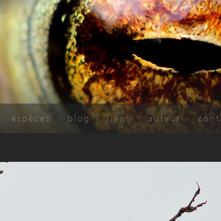
com
espèces
blog
liens
auteur
cont