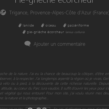
Trigance, Provence-Alpes-Côte d'Azur (France
laniide
oiseau
passériforme
pie-grièche écorcheur
lanius collurio
Ajouter un commentaire
proche de la nature. J’ai eu la chance de beaucoup la côtoyer, d’être 
observer, à la respecter. J’ai longtemps arpenté la région où je vivais, Ge
 à vélo ou à pied, à la découverte de cette richesse naturelle. Depui
altitude, au coeur du Parc Jura vaudois. Il suffit d’ouvrir les yeux pour s’
t végétal qui nous entoure! Pour mon site, j’ai voulu réunir mes deu
re: la nature et la photographie...
iées sur ce site
En cas d'utilisation ou pour d'autres