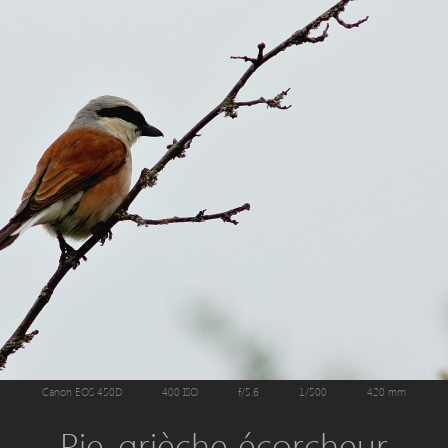
Canon EOS 450D
400 ISO
f/5.6
1/500
420 mm
Pie-grièche écorcheur