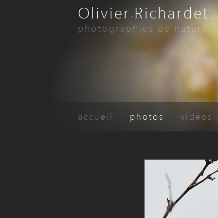
Olivier
Richardet
-
.
photographies de nature
accueil
photos
vidéos