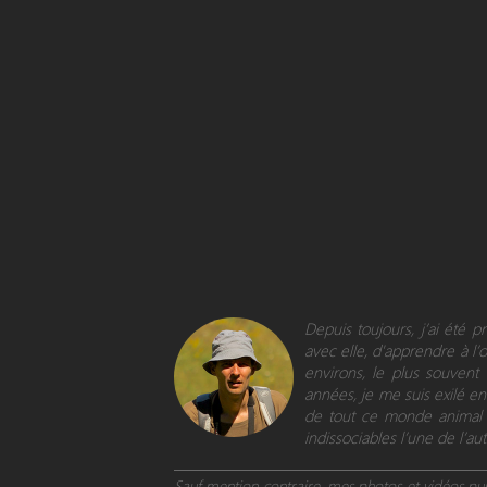
Depuis toujours, j’ai été 
avec elle, d'apprendre à l’
environs, le plus souvent
années, je me suis exilé en 
de tout ce monde animal e
indissociables l’une de l’aut
Sauf mention contraire, mes photos et vidéos publ