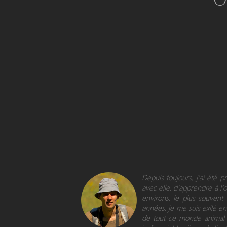
Depuis toujours, j’ai été 
avec elle, d'apprendre à l’
environs, le plus souvent
années, je me suis exilé en 
de tout ce monde animal e