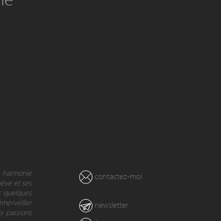
en harmonie
contactez-moi
nève et ses
s quelques
émerveiller
newsletter
x passions