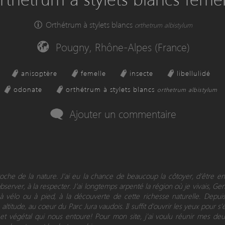
Orthétrum à stylets blancs
orthetrum albistylum
Pougny, Rhône-Alpes (France)
anisoptère
femelle
insecte
libellulidé
odonate
orthétrum à stylets blancs
orthetrum albistylum
Ajouter un commentaire
proche de la nature. J’ai eu la chance de beaucoup la côtoyer, d’être 
observer, à la respecter. J’ai longtemps arpenté la région où je vivais, Ge
 à vélo ou à pied, à la découverte de cette richesse naturelle. Depui
altitude, au coeur du Parc Jura vaudois. Il suffit d’ouvrir les yeux pour s’
t végétal qui nous entoure! Pour mon site, j’ai voulu réunir mes deu