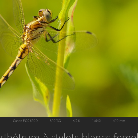
Canon EOS 650D
320 ISO
f/5.6
1/640
420 mm
rthétrum à stylets blancs femel