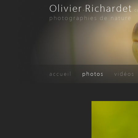
Olivier
Richardet
-
.
photographies de nature
accueil
photos
vidéos