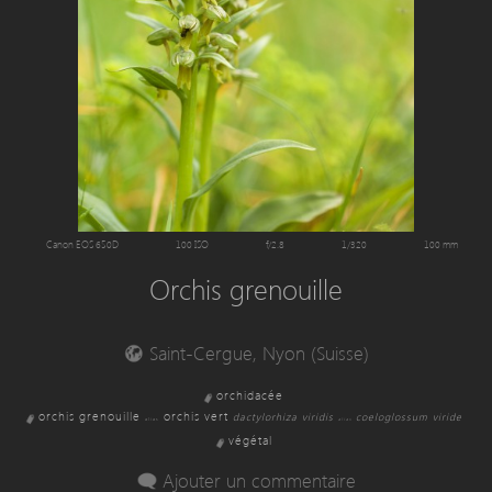
Canon EOS 650D
100 ISO
f/2.8
1/320
100 mm
Orchis grenouille
Saint-Cergue, Nyon (Suisse)
orchidacée
orchis grenouille
orchis vert
dactylorhiza viridis
coeloglossum viride
alias
alias
végétal
Ajouter un commentaire