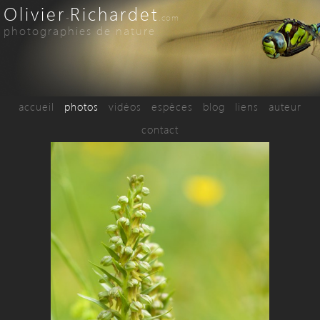
Olivier
Richardet
-
.com
photographies de nature
accueil
photos
vidéos
espèces
blog
liens
auteur
contact