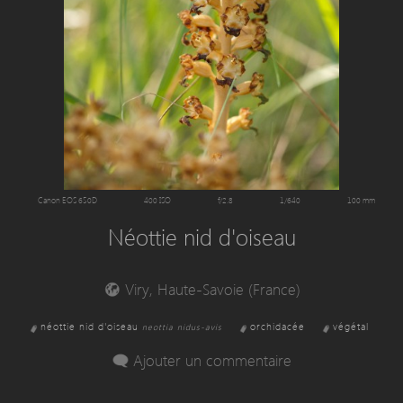
Canon EOS 650D
400 ISO
f/2.8
1/640
100 mm
Néottie nid d'oiseau
Viry, Haute-Savoie (France)
néottie nid d'oiseau
orchidacée
végétal
neottia nidus-avis
Ajouter un commentaire