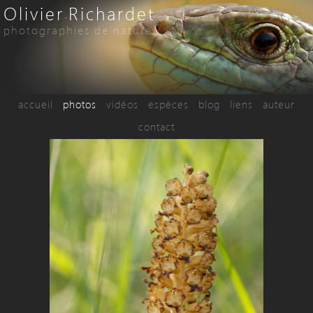
Olivier
Richardet
-
.com
photographies de nature
accueil
photos
vidéos
espèces
blog
liens
auteur
contact