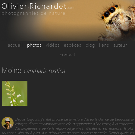
Olivier
Richardet
-
.com
photographies de nature
accueil
photos
vidéos
espèces
blog
liens
auteur
contact
Moine
cantharis rustica
Depuis toujours, j’ai été proche de la nature. J’ai eu la chance de beaucoup la
côtoyer, d’être en harmonie avec elle, d'apprendre à l’observer, à la respecter.
J’ai longtemps arpenté la région où je vivais, Genève et ses environs, le plus
souvent à vélo ou à pied, à la découverte de cette richesse naturelle. Depuis quelques