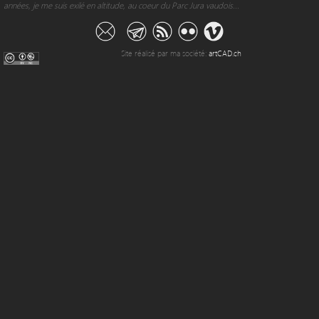
années, je me suis exilé en altitude, au coeur du Parc Jura vaudois...
Site réalisé par ma société:
artCAD.ch