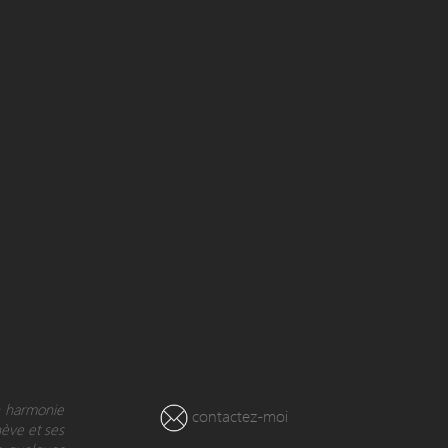
en harmonie
contactez-moi
nève et ses