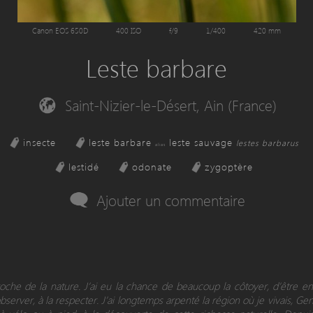
Canon EOS 650D
400 ISO
f/9
1/400
420 mm
Leste barbare
Saint-Nizier-le-Désert, Ain (France)
insecte
leste barbare
leste sauvage
lestes barbarus
alias
lestidé
odonate
zygoptère
Ajouter un commentaire
proche de la nature. J’ai eu la chance de beaucoup la côtoyer, d’être 
observer, à la respecter. J’ai longtemps arpenté la région où je vivais, Ge