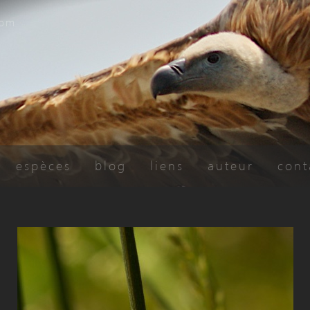
com
espèces
blog
liens
auteur
cont