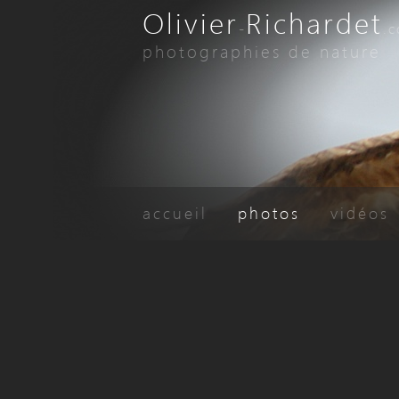
Olivier
Richardet
-
.
photographies de nature
accueil
photos
vidéos