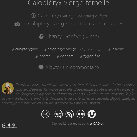
Caloptéryx vierge femelle
Caloptéryx vierge
calopteryx virgo
Le Caloptéryx vierge sous toutes ses coutures
Chancy, Genève (Suisse)
calopterygidé
caloptéryx vierge
femelle
calopteryx virgo
insecte
odonate
zygoptère
Ajouter un commentaire
Depuis toujours, j’ai été proche de la nature. J’ai eu la chance de beaucoup la
côtoyer, d’être en harmonie avec elle, d'apprendre à l’observer, à la respecter.
J’ai longtemps arpenté la région où je vivais, Genève et ses environs, le plus
souvent à vélo ou à pied, à la découverte de cette richesse naturelle. Depuis quelques
années, je me suis exilé en altitude, au coeur du Parc Jura vaudois...
Site réalisé par ma société:
artCAD.ch