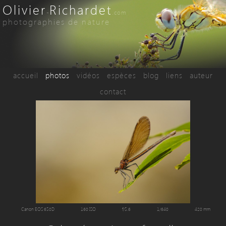
Olivier
Richardet
-
.com
photographies de nature
accueil
photos
vidéos
espèces
blog
liens
auteur
contact
Canon EOS 650D
160 ISO
f/5.6
1/640
420 mm