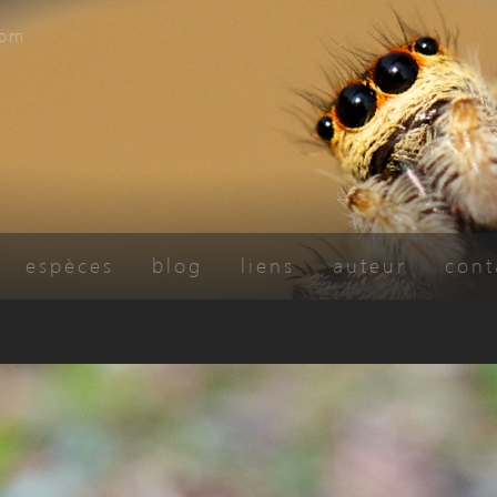
com
espèces
blog
liens
auteur
cont