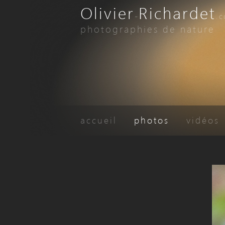
Olivier
Richardet
-
.
photographies de nature
accueil
photos
vidéos