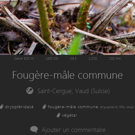
Canon EOS M
1600 ISO
f/6.3
1/250
200 mm
Fougère-mâle commune
Saint-Cergue, Vaud (Suisse)
dryoptéridacé
fougère-mâle commune
dryopteris filix-mas
végétal
Ajouter un commentaire