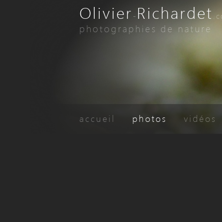
Olivier
Richardet
-
.
photographies de nature
accueil
photos
vidéos