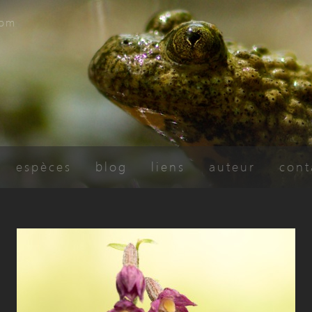
com
espèces
blog
liens
auteur
cont