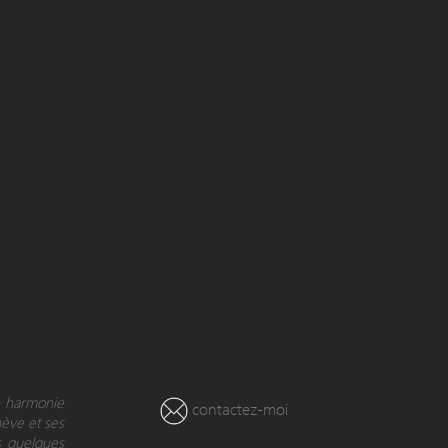
en harmonie
contactez-moi
nève et ses
s quelques