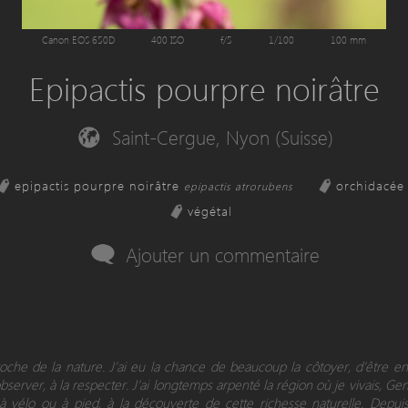
Canon EOS 650D
400 ISO
f/5
1/100
100 mm
Epipactis pourpre noirâtre
Saint-Cergue, Nyon (Suisse)
epipactis pourpre noirâtre
orchidacée
epipactis atrorubens
végétal
Ajouter un commentaire
proche de la nature. J’ai eu la chance de beaucoup la côtoyer, d’être 
observer, à la respecter. J’ai longtemps arpenté la région où je vivais, Ge
 à vélo ou à pied, à la découverte de cette richesse naturelle. Depui