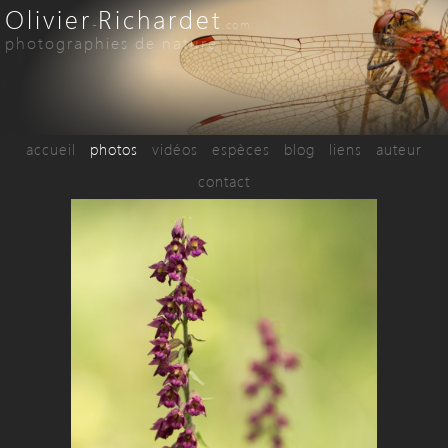
Olivier
Richardet
-
.com
photographies de nature
accueil
photos
vidéos
espèces
blog
liens
auteur
contact