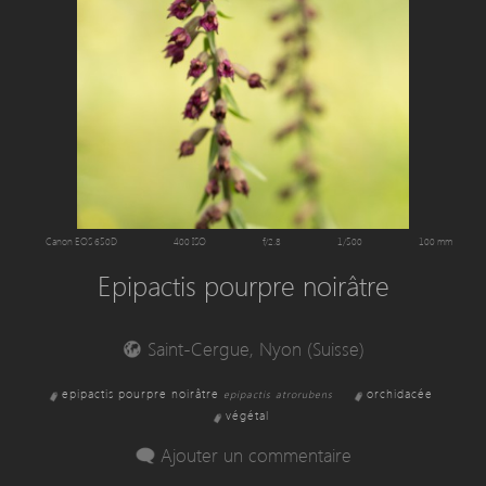
Canon EOS 650D
400 ISO
f/2.8
1/500
100 mm
Epipactis pourpre noirâtre
Saint-Cergue, Nyon (Suisse)
epipactis pourpre noirâtre
orchidacée
epipactis atrorubens
végétal
Ajouter un commentaire