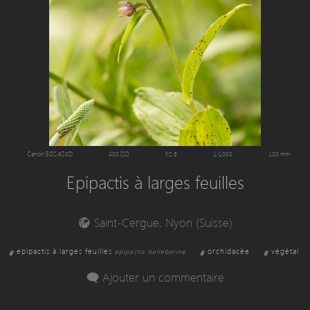
Canon EOS 650D
400 ISO
f/2.8
1/1000
100 mm
Epipactis à larges feuilles
Saint-Cergue, Nyon (Suisse)
epipactis à larges feuilles
orchidacée
végétal
epipactis helleborine
Ajouter un commentaire