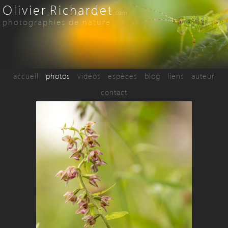
Olivier
Richardet
-
.com
photographies de nature
accueil
photos
vidéos
espèces
blog
liens
auteur
contact