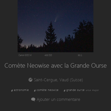
Canon EOS M
400 ISO
30/1
Comète Neowise avec la Grande Ourse
Saint-Cergue, Vaud (Suisse)
astronomie
comète neowise
grande ourse
ursa major
Ajouter un commentaire