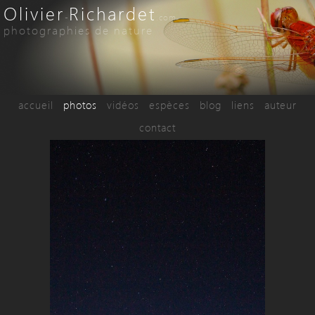
Olivier
Richardet
-
.com
photographies de nature
accueil
photos
vidéos
espèces
blog
liens
auteur
contact