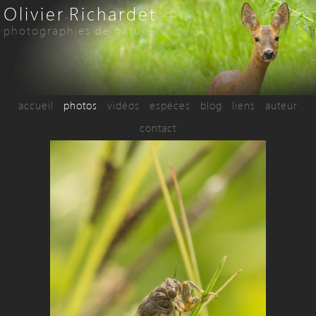
Olivier
Richardet
-
.com
photographies de nature
accueil
photos
vidéos
espèces
blog
liens
auteur
contact