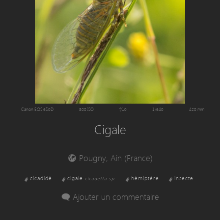
Canon EOS 650D
800 ISO
f/10
1/640
420 mm
Cigale
Pougny, Ain (France)
cicadidé
cigale
hémiptère
insecte
cicadetta sp.
Ajouter un commentaire