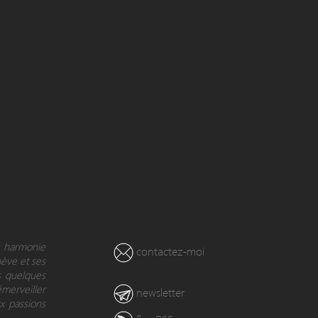
en harmonie
contactez-moi
nève et ses
s quelques
émerveiller
newsletter
x passions