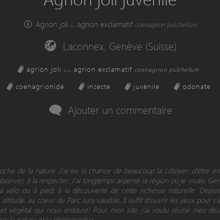
Agrion joli
agrion exclamatif
coenagrion pulchellum
alias
Laconnex, Genève (Suisse)
agrion joli
agrion exclamatif
coenagrion pulchellum
alias
coenagrionidé
insecte
juvénile
odonate
Ajouter un commentaire
proche de la nature. J’ai eu la chance de beaucoup la côtoyer, d’être 
observer, à la respecter. J’ai longtemps arpenté la région où je vivais, Ge
 à vélo ou à pied, à la découverte de cette richesse naturelle. Depui
altitude, au coeur du Parc Jura vaudois. Il suffit d’ouvrir les yeux pour s’
t végétal qui nous entoure! Pour mon site, j’ai voulu réunir mes deu
re: la nature et la photographie...