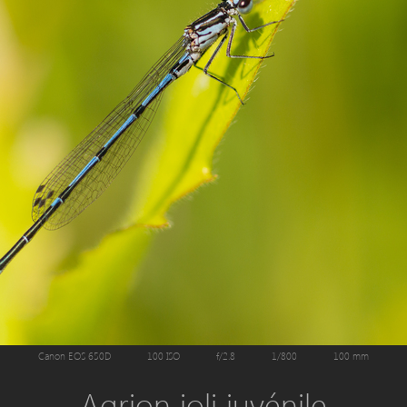
Canon EOS 650D
100 ISO
f/2.8
1/800
100 mm
Agrion joli juvénile