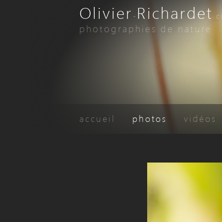
Olivier
Richardet
-
.
photographies de nature
accueil
photos
vidéos