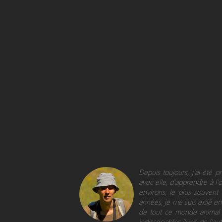
Depuis toujours, j’ai été 
avec elle, d'apprendre à l’
environs, le plus souvent
années, je me suis exilé en 
de tout ce monde animal e
indissociables l’une de l’aut