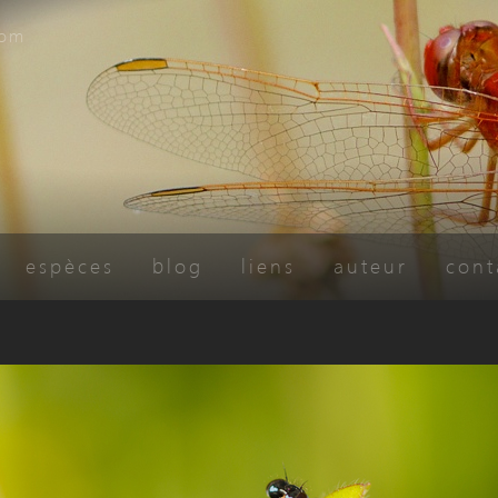
com
espèces
blog
liens
auteur
cont