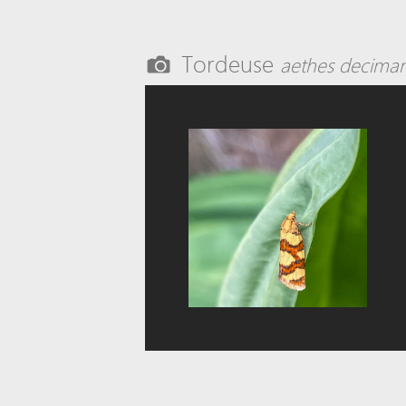
Tordeuse
aethes decima