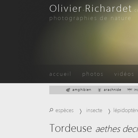
Olivier
Richardet
-
.
photographies de nature
accueil
photos
vidéos
amphibien
arachnide
in
⚲
espèces
insecte
lépidoptèr
Tordeuse
aethes dec