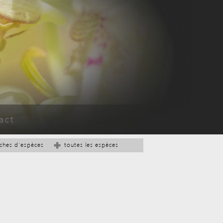
act
iches d'espèces
toutes les espèces