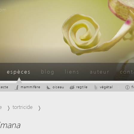
com
espèces
blog
liens
auteur
cont
secte
mammifère
oiseau
reptile
végétal
:
f
e
tortricide
imana