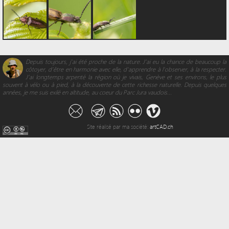
Depuis toujours, j’ai été proche de la nature. J’ai eu la chance de beaucoup la
côtoyer, d’être en harmonie avec elle, d'apprendre à l’observer, à la respecter.
J’ai longtemps arpenté la région où je vivais, Genève et ses environs, le plus
souvent à vélo ou à pied, à la découverte de cette richesse naturelle. Depuis quelques
années, je me suis exilé en altitude, au coeur du Parc Jura vaudois...
Site réalisé par ma société:
artCAD.ch