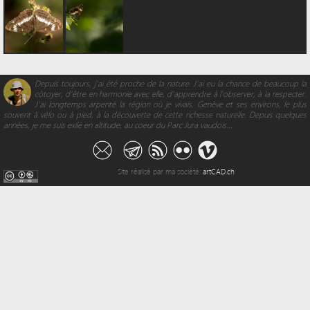
Depuis toujours, j’ai été proche de la nature. J’ai eu la chance de beaucoup la
côtoyer, d’être en harmonie avec elle, d'apprendre à l’observer, à la respecter.
J’ai longtemps arpenté la région où je vivais, Genève et ses environs, le plus
souvent à vélo ou à pied, à la découverte de cette richesse naturelle. Depuis quelques
années, je me suis exilé en altitude, au coeur du Parc Jura vaudois...
Site réalisé par ma société:
artCAD.ch