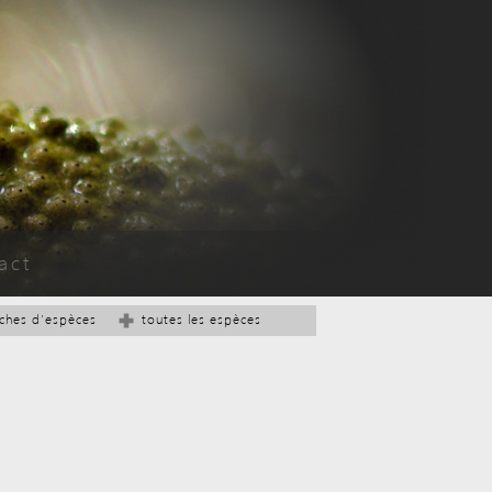
act
iches d'espèces
toutes les espèces