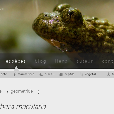
com
espèces
blog
liens
auteur
cont
secte
mammifère
oiseau
reptile
végétal
:
f
e
geometridé
hera macularia