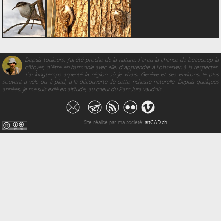
Depuis toujours, j’ai été proche de la nature. J’ai eu la chance de beaucoup la
côtoyer, d’être en harmonie avec elle, d'apprendre à l’observer, à la respecter.
J’ai longtemps arpenté la région où je vivais, Genève et ses environs, le plus
souvent à vélo ou à pied, à la découverte de cette richesse naturelle. Depuis quelques
années, je me suis exilé en altitude, au coeur du Parc Jura vaudois...
Site réalisé par ma société:
artCAD.ch