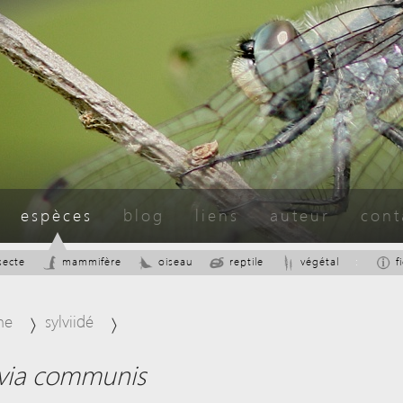
com
espèces
blog
liens
auteur
cont
secte
mammifère
oiseau
reptile
végétal
:
f
me
sylviidé
lvia communis