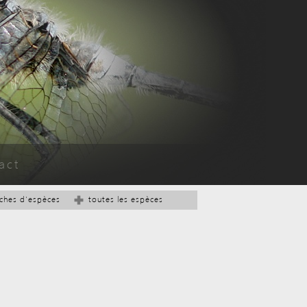
act
iches d'espèces
toutes les espèces