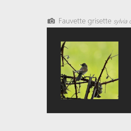
Fauvette grisette
sylvia