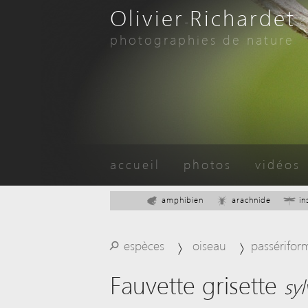
Olivier
Richardet
-
.
photographies de nature
accueil
photos
vidéos
amphibien
arachnide
in
⚲
espèces
oiseau
passérifor
Fauvette grisette
sy