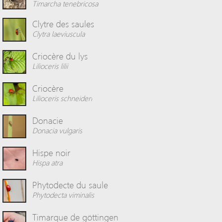
timarcha tenebricosa
clytre des saules
clytra laeviuscula
criocère du lys
lilioceris lilii
criocère
lilioceris schneideri
donacie
donacia vulgaris
hispe noir
hispa atra
phytodecte du saule
phytodecta viminalis
timarque de göttingen