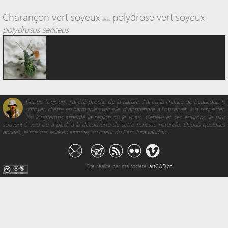
Charançon vert soyeux
polydrose vert soyeux
alias
polydrusus sericeus
Depuis toujours, j’ai été proche de la nature. J’ai eu la chance de beaucoup la
côtoyer, d’être en harmonie avec elle, d'apprendre à l’observer, à la respecter.
J’ai longtemps arpenté la région où je vivais, Genève et ses environs, le plus
souvent à vélo ou à pied, à la découverte de cette richesse naturelle. Depuis quelques
années, je me suis exilé en altitude, au coeur du Parc Jura vaudois...
Site réalisé par ma société:
artCAD.ch