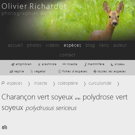
Olivier
Richardet
-
.com
photographies de nature
accueil
photos
vidéos
espèces
blog
liens
auteur
contact
amphibien
arachnide
insecte
mammifère
oiseau
reptile
végétal
:
fiches d'espèces
toutes les espèces
⚲
espèces
insecte
coléoptère
curculionidé
Charançon vert soyeux
polydrose vert
alias
soyeux
polydrusus sericeus