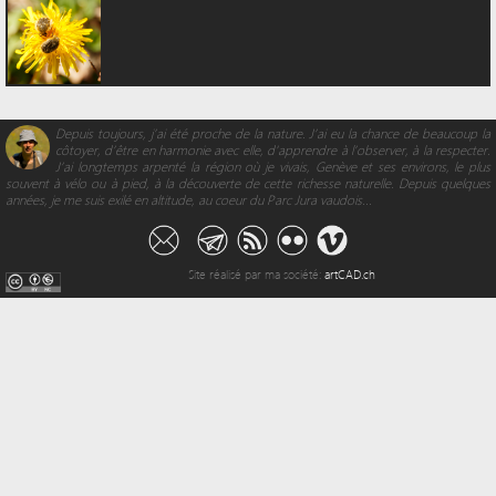
Depuis toujours, j’ai été proche de la nature. J’ai eu la chance de beaucoup la
côtoyer, d’être en harmonie avec elle, d'apprendre à l’observer, à la respecter.
J’ai longtemps arpenté la région où je vivais, Genève et ses environs, le plus
souvent à vélo ou à pied, à la découverte de cette richesse naturelle. Depuis quelques
années, je me suis exilé en altitude, au coeur du Parc Jura vaudois...
Site réalisé par ma société:
artCAD.ch