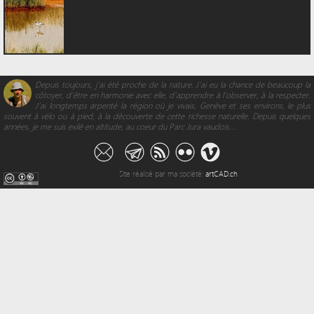
Depuis toujours, j’ai été proche de la nature. J’ai eu la chance de beaucoup la
côtoyer, d’être en harmonie avec elle, d'apprendre à l’observer, à la respecter.
J’ai longtemps arpenté la région où je vivais, Genève et ses environs, le plus
souvent à vélo ou à pied, à la découverte de cette richesse naturelle. Depuis quelques
années, je me suis exilé en altitude, au coeur du Parc Jura vaudois...
Site réalisé par ma société:
artCAD.ch