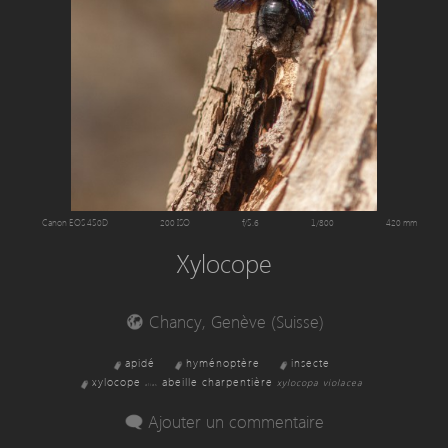
Canon EOS 450D
200 ISO
f/5.6
1/800
420 mm
Xylocope
Chancy, Genève (Suisse)
apidé
hyménoptère
insecte
xylocope
abeille charpentière
xylocopa violacea
alias
Ajouter un commentaire