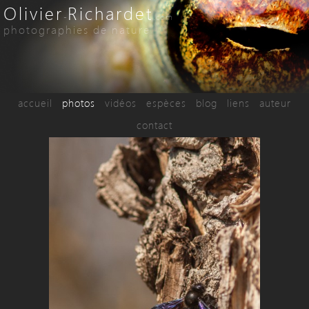
Olivier
Richardet
-
.com
photographies de nature
accueil
photos
vidéos
espèces
blog
liens
auteur
contact