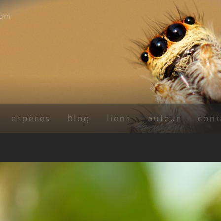
com
espèces
blog
liens
auteur
cont