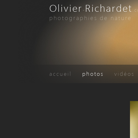
Olivier
Richardet
-
.
photographies de nature
accueil
photos
vidéos