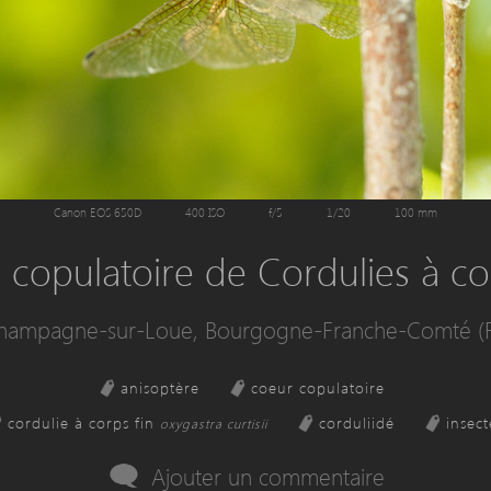
Canon EOS 650D
400 ISO
f/5
1/20
100 mm
copulatoire de Cordulies à co
hampagne-sur-Loue, Bourgogne-Franche-Comté (F
anisoptère
coeur copulatoire
cordulie à corps fin
corduliidé
insect
oxygastra curtisii
Ajouter un commentaire