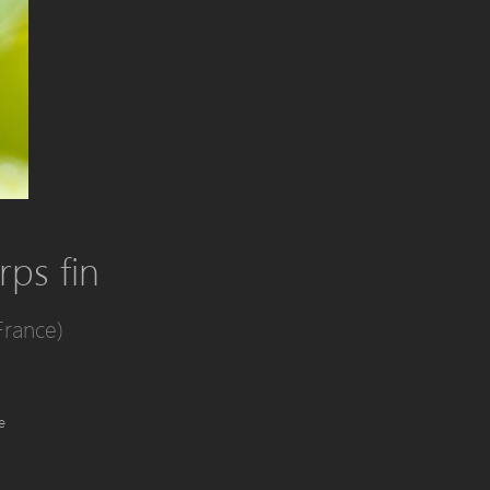
rps fin
rance)
e